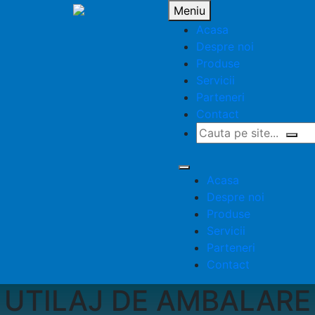
Meniu
Acasa
Despre noi
Produse
Servicii
Parteneri
Contact
Acasa
Despre noi
Produse
Servicii
Parteneri
Contact
UTILAJ DE AMBALARE